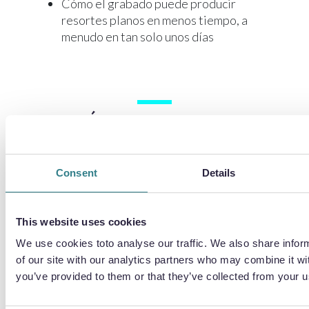
Cómo el grabado puede producir
resortes planos en menos tiempo, a
menudo en tan solo unos días
¿ESTÁS LISTO PARA SUPERAR
LAS LIMITACIONES DEL
MECANIZADO TRADICIONAL DE
Consent
Details
CHAPA?
This website uses cookies
Nombre
*
We use cookies toto analyse our traffic. We also share infor
of our site with our analytics partners who may combine it wit
you’ve provided to them or that they’ve collected from your us
Primero