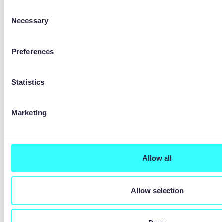
Consent
Último
Necessary
Selection
Correo electrónico de la empresa
*
Preferences
País
*
Statistics
Marketing
Tu sector
*
Allow all
Precision Micro necesita los datos de contacto
que nos facilites para ponerse en contacto
Allow selection
contigo en relación con nuestros productos y
servicios. Puedes darte de baja de estas
comunicaciones en cualquier momento. Para
obtener más información, consulta nuestra