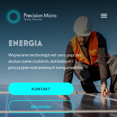
Energia
Wspieranie technologii net-zero poprzez
dostarczanie szybkich, dokładnych i
precyzyjnie wytrawionych komponentów.
KONTAKT
BROSZURA