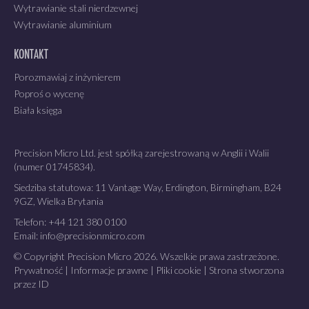
Wytrawianie stali nierdzewnej
Wytrawianie aluminium
KONTAKT
Porozmawiaj z inżynierem
Poproś o wycenę
Biała księga
Precision Micro Ltd. jest spółką zarejestrowaną w Anglii i Walii
(numer 01745834).
Siedziba statutowa: 11 Vantage Way, Erdington, Birmingham, B24
9GZ, Wielka Brytania
Telefon:
+44 121 380 0100
Email:
info@precisionmicro.com
© Copyright Precision Micro 2026. Wszelkie prawa zastrzeżone.
Prywatność
|
Informacje prawne
|
Pliki cookie
|
Strona stworzona
przez ID