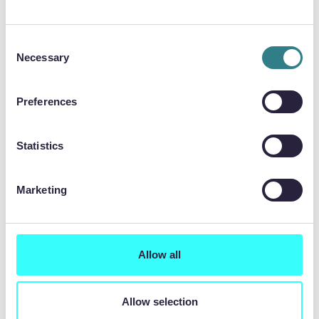
Consent
Necessary
Selection
WSZECHSTRONNOŚĆ MATERIAŁÓW
Preferences
Trawienie chemiczne wykazuje wyjątkową
kompatybilność z różnorodnymi metalami, w
Statistics
tym z odporną na korozję stalą nierdzewną,
miedzią przewodzącą i różnymi stopami niklu.
Marketing
W przeciwieństwie do konwencjonalnych
technik obróbki, proces ten skutecznie
pokonuje ograniczenia napotykane podczas
pracy z materiałami o twardych, miękkich lub
Allow all
kruchych właściwościach.
Materiały nadające się do trawienia chemicznego
Allow selection