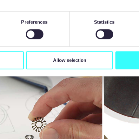
roduction de contraintes résiduelles. Cela garantit des pe
moteur. En outre, le processus produit des tôles sans bavu
s, ce qui élimine la nécessité de recourir à des processus d
Preferences
Statistics
res.
Allow selection