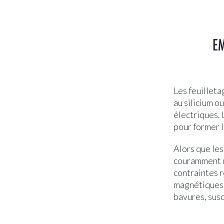
EM
Les feuilleta
au silicium ou
électriques. 
pour former l
Alors que le
couramment ut
contraintes r
magnétiques d
bavures, sus