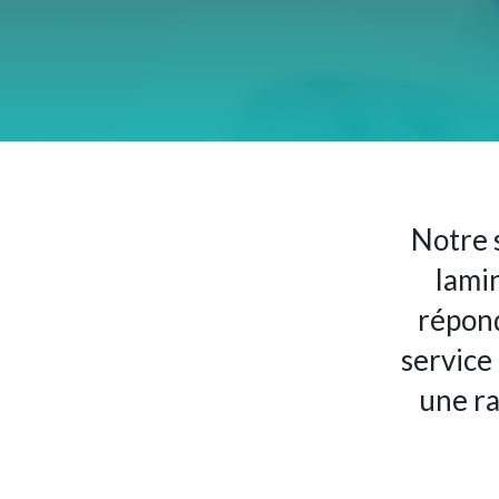
Notre 
lami
répond
service
une ra