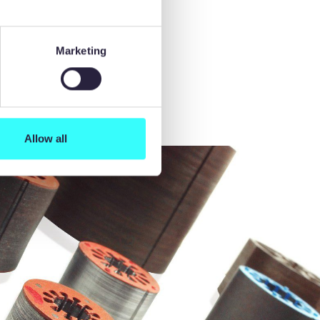
rformances
re avec des
'ébavurage
Marketing
Allow all