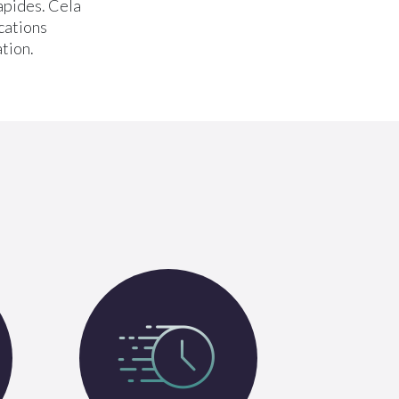
rapides. Cela
cations
ation.