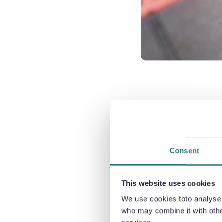
DÉ
Consent
En utilisant 
de moteur, le
This website uses cookies
accélérer les
We use cookies toto analyse o
who may combine it with other
La découpe c