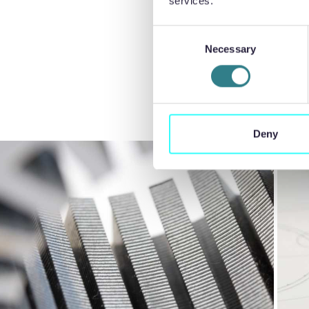
services.
évitant l'int
optimales du 
Consent
profils préci
Necessary
Selection
supplémentai
Deny