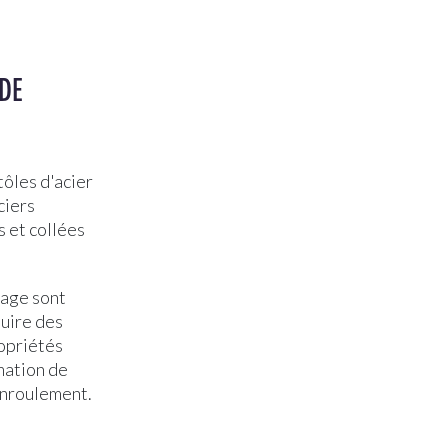
 DE
tôles d'acier
ciers
s et collées
sage sont
duire des
ropriétés
mation de
enroulement.