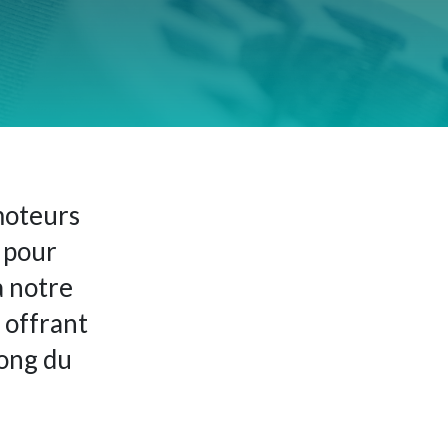
moteurs
 pour
à notre
 offrant
long du