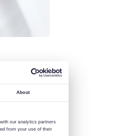
 DE
About
ors-stators
es coûts et
te qualité.
with our analytics partners
ed from your use of their
lectriques en