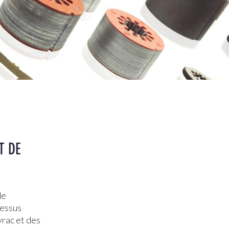
T DE
de
cessus
vrac et des