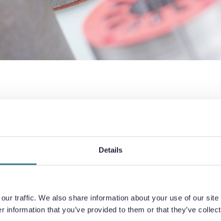
COUPE CHIMIQUE DE FEUILLETAGES DE TÔLES
MOTEUR
Details
les avantages de la découpe chimique pour produire des rot
s fabricants peuvent améliorer les performances, réduire l
 délais de production tout en maintenant des normes de hau
ur traffic. We also share information about your use of our site 
 information that you’ve provided to them or that they’ve collect
himique préserve les propriétés magnétiques des aciers é