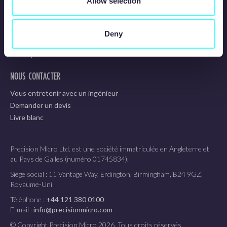
Allow selection
Service de découpe chimique
Service de photodécoupe
Service de découpe des métaux
Deny
Découpe sur acier inoxydable
Découpe sur aluminium
NOUS CONTACTER
Vous entretenir avec un ingénieur
Demander un devis
Livre blanc
Precision Micro Ltd. est une société immatriculée en Angleterre et
au Pays de Galles (numéro 01745834).
Siège social : 11 Vantage Way, Erdington, Birmingham, B24 9GZ,
Royaume-Uni
Téléphone :
+44 121 380 0100
E-mail :
info@precisionmicro.com
© Copyright Precision Micro 2026. Tous droits réservés.