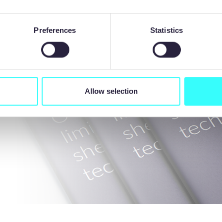
Preferences
Statistics
 la
que
Allow selection
 peut apporter
s de coûts et des