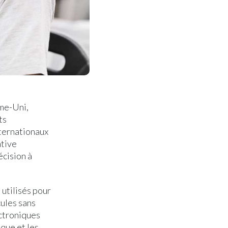
me-Uni,
ts
nternationaux
ative
écision à
 utilisés pour
cules sans
ectroniques
ique et les