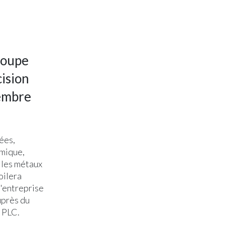
coupe
cision
vembre
ées,
imique,
r les métaux
oilera
d'entreprise
uprès du
t PLC.