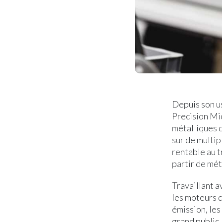
Depuis son u
Precision Mi
métalliques d
sur de multi
rentable au t
partir de mét
Travaillant a
les moteurs d
émission, les
grand public,