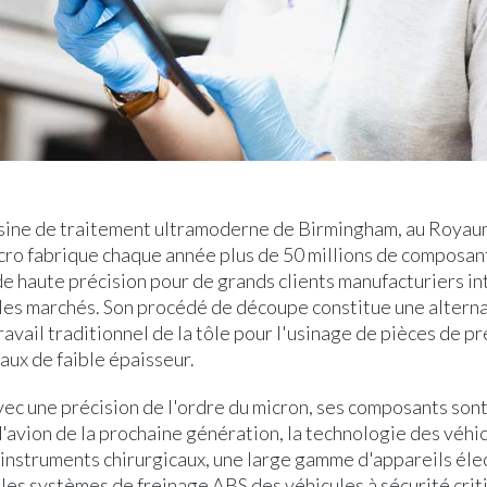
sine de traitement ultramoderne de Birmingham, au Royau
cro fabrique chaque année plus de 50 millions de composan
e haute précision pour de grands clients manufacturiers i
ples marchés. Son procédé de découpe constitue une altern
ravail traditionnel de la tôle pour l'usinage de pièces de pr
aux de faible épaisseur.
vec une précision de l'ordre du micron, ses composants sont
'avion de la prochaine génération, la technologie des véhi
 instruments chirurgicaux, une large gamme d'appareils él
 les systèmes de freinage ABS des véhicules à sécurité crit