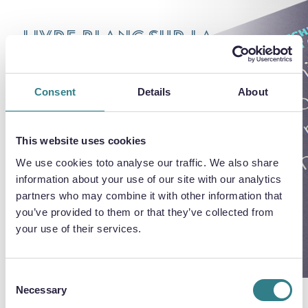
Livre blanc sur la
découpe chimique
Consent
Details
About
Découvrez comment la découpe
chimique peut apporter une plus grande
flexibilité, des économies de coûts et
This website uses cookies
des gains de temps à votre industrie.
We use cookies toto analyse our traffic. We also share
information about your use of our site with our analytics
partners who may combine it with other information that
you’ve provided to them or that they’ve collected from
TÉLÉCHARGER LE LIVRE BLANC
your use of their services.
Consent
Necessary
Selection