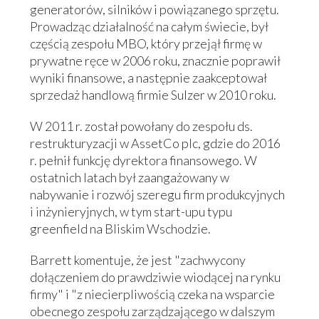
generatorów, silników i powiązanego sprzętu.
Prowadząc działalność na całym świecie, był
częścią zespołu MBO, który przejął firmę w
prywatne ręce w 2006 roku, znacznie poprawił
wyniki finansowe, a następnie zaakceptował
sprzedaż handlową firmie Sulzer w 2010 roku.
W 2011 r. został powołany do zespołu ds.
restrukturyzacji w AssetCo plc, gdzie do 2016
r. pełnił funkcję dyrektora finansowego. W
ostatnich latach był zaangażowany w
nabywanie i rozwój szeregu firm produkcyjnych
i inżynieryjnych, w tym start-upu typu
greenfield na Bliskim Wschodzie.
Barrett komentuje, że jest "zachwycony
dołączeniem do prawdziwie wiodącej na rynku
firmy" i "z niecierpliwością czeka na wsparcie
obecnego zespołu zarządzającego w dalszym