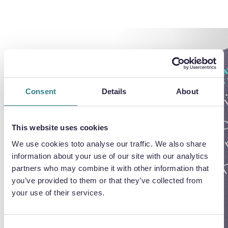
Biała księga wytrawiania
chemicznego
Consent
Details
About
Dowiedz się, w jaki sposób trawienie
This website uses cookies
chemiczne może zapewnić większą
We use cookies toto analyse our traffic. We also share
elastyczność, oszczędność kosztów i
information about your use of our site with our analytics
oszczędność czasu w Twojej branży.
partners who may combine it with other information that
you’ve provided to them or that they’ve collected from
your use of their services.
POBIERZ BIAŁĄ KSIĘGĘ
Consent