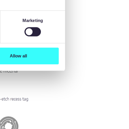
części mogą
ardziej
Marketing
Allow all
re można