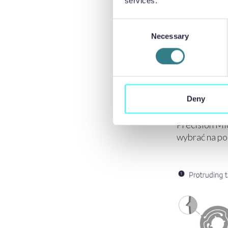
services.
wytrawieni
być usunięt
Consent
opłacalny.
Necessary
Selection
Deny
Precision Mi
wybrać na po