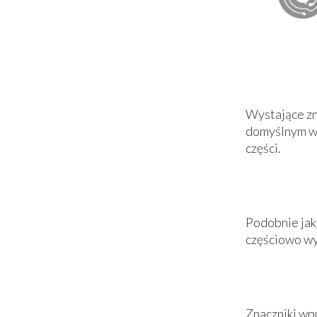
Wystające zn
domyślnym wy
części.
Podobnie jak
częściowo wy
Znaczniki wp