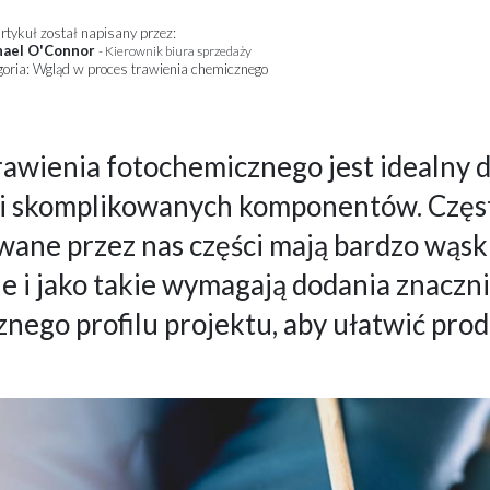
rtykuł został napisany przez:
hael O'Connor
- Kierownik biura sprzedaży
goria: Wgląd w proces trawienia chemicznego
rawienia fotochemicznego jest idealny 
ji skomplikowanych komponentów. Częs
ane przez nas części mają bardzo wąsk
je i jako takie wymagają dodania znaczn
nego profilu projektu, aby ułatwić prod