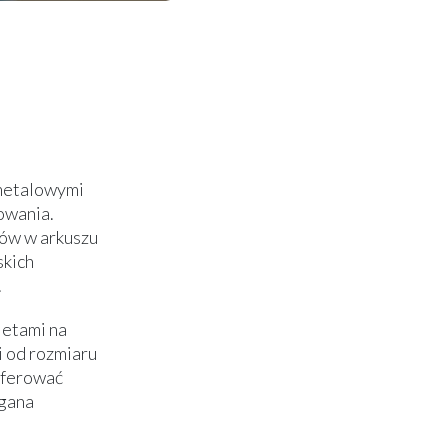
 metalowymi
owania.
ów w arkuszu
skich
.
ietami na
i od rozmiaru
oferować
agana