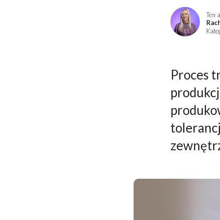
Ten a
Rac
Kate
Proces t
produkc
produkow
toleranc
zewnętrz