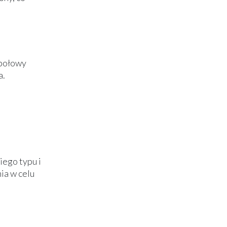
 połowy
a.
ego typu i
ia w celu