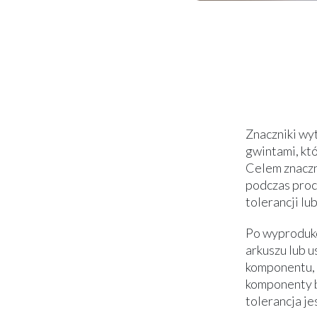
Znaczniki wy
gwintami, kt
Celem znaczn
podczas proc
tolerancji lu
Po wyproduko
arkuszu lub 
komponentu, 
komponenty b
tolerancja je