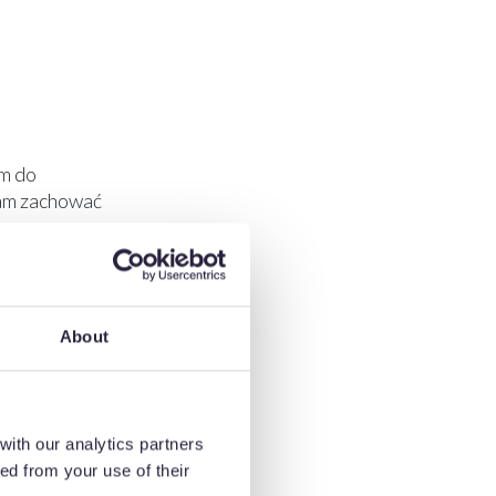
em do
nam zachować
 mm w
biec
About
ku cienkich
.
gę usuwania
również
with our analytics partners
kszych
ed from your use of their