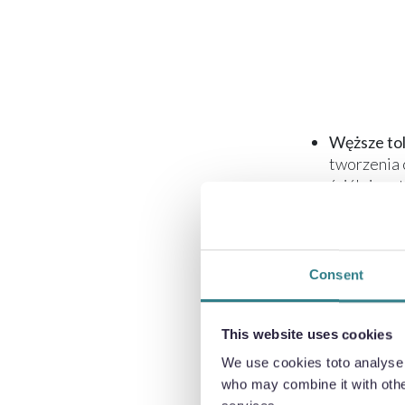
Węższe to
tworzenia 
ściślejszą
standardzi
Ograniczen
uszkodzeni
Consent
wytrawiają
folii) lub 
Do późnie
This website uses cookies
komponentó
We use cookies toto analyse o
bezpośredn
who may combine it with other
zamówień, 