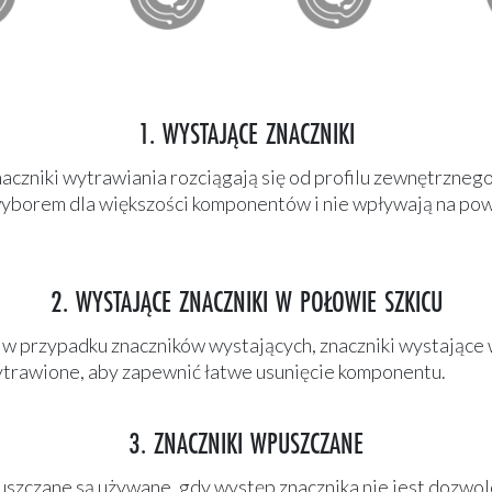
1. WYSTAJĄCE ZNACZNIKI
aczniki wytrawiania rozciągają się od profilu zewnętrznego
borem dla większości komponentów i nie wpływają na pow
2. WYSTAJĄCE ZNACZNIKI W POŁOWIE SZKICU
 w przypadku znaczników wystających, znaczniki wystające 
trawione, aby zapewnić łatwe usunięcie komponentu.
3. ZNACZNIKI WPUSZCZANE
uszczane są używane, gdy występ znacznika nie jest dozwol