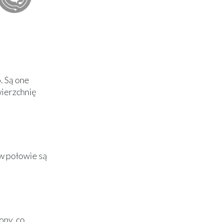
. Są one
ierzchnię
w połowie są
ony, co