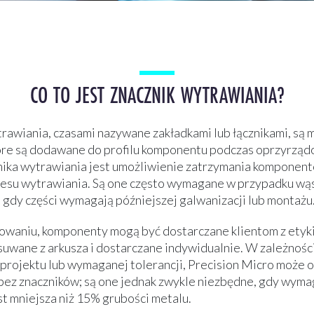
CO TO JEST ZNACZNIK WYTRAWIANIA?
trawiania, czasami nazywane zakładkami lub łącznikami, są
óre są dodawane do profilu komponentu podczas oprzyrząd
ika wytrawiania jest umożliwienie zatrzymania komponent
esu wytrawiania. Są one często wymagane w przypadku wą
b gdy części wymagają późniejszej galwanizacji lub montażu
waniu, komponenty mogą być dostarczane klientom z etyk
usuwane z arkusza i dostarczane indywidualnie. W zależnośc
projektu lub wymaganej tolerancji, Precision Micro może 
ez znaczników; są one jednak zwykle niezbędne, gdy wym
st mniejsza niż 15% grubości metalu.