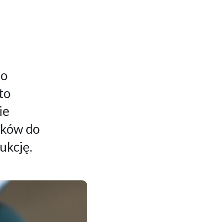
do
to
ie
ików do
ukcję.