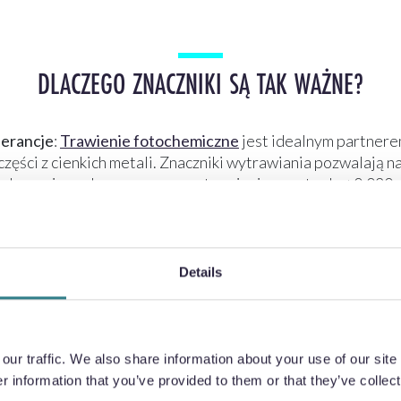
DLACZEGO ZNACZNIKI SĄ TAK WAŻNE?
lerancje
:
Trawienie fotochemiczne
jest idealnym partner
części z cienkich metali. Znaczniki wytrawiania pozwalają 
 tolerancję podczas procesu wytrawiania, często do ±0,020
e.
ie możliwości uszkodzenia podczas transportu
: Aby zapo
om produktów podczas transportu, dodawane są znaczniki
Details
ce, które zapobiegają ich zginaniu, marszczeniu (w przypad
ocieraniu się o siebie i uszkodzeniu wykończenia powierzchni
jszego montażu
: Podczas gdy Precision Micro oferuje usłu
w z arkusza przed wysyłką, oznaczone arkusze mogą być 
ur traffic. We also share information about your use of our site 
io dostarczane do klientów. Jest to świetna opcja dla wię
 information that you’ve provided to them or that they’ve collect
które wymagają późniejszego montażu lub wykończenia po