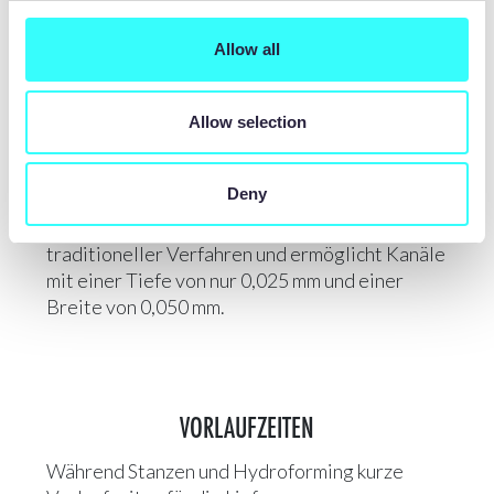
Allow all
KOMPLEXITÄT DER FLIESSKANÄLE
Beim chemischen Ätzen werden digitale
Allow selection
Werkzeuge eingesetzt, um Strömungskanäle
auf Metall zu drucken, was eine unbegrenzte
Deny
Komplexität des Designs ermöglicht. Die
Genauigkeit ist vergleichbar mit der
traditioneller Verfahren und ermöglicht Kanäle
mit einer Tiefe von nur 0,025 mm und einer
Breite von 0,050 mm.
VORLAUFZEITEN
Während Stanzen und Hydroforming kurze