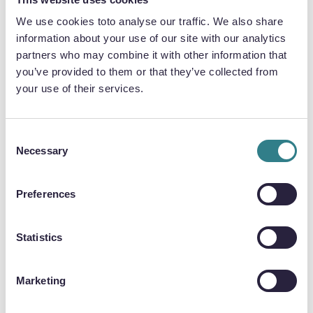
Werkzeugbau senkt die Einrichtungs- und
We use cookies toto analyse our traffic. We also share
Produktionskosten und ist daher ideal für die
information about your use of our site with our analytics
Herstellung von Prototypen und die flexible
partners who may combine it with other information that
Lieferung.
you’ve provided to them or that they’ve collected from
your use of their services.
Consent
QUALITÄT UND INTEGRITÄT
Necessary
Selection
Das chemische Ätzen erhält die strukturelle
Integrität von metallischen Bipolarplatten und
Preferences
beseitigt die mit gestanzten und
hydrogeformten Platten verbundenen
Probleme. Es vermeidet mechanische Grate
Statistics
oder Spannungen und gewährleistet
hochwertige Platten mit unveränderten
Marketing
Materialeigenschaften.