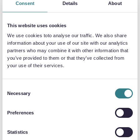
Consent
Details
About
This website uses cookies
KOMPLEXES DESIGN OHNE
We use cookies toto analyse our traffic. We also share
KOSTENNACHTEIL
information about your use of our site with our analytics
partners who may combine it with other information that
you’ve provided to them or that they’ve collected from
Das chemische Ätzen rationalisiert die
your use of their services.
Produktion durch die gleichzeitige
Bearbeitung aller Teilemerkmale, unabhängig
von ihrer Komplexität, so dass die Produktion
Consent
von präzisionsgeätzten Komponenten mit
Necessary
Selection
vielen Merkmalen oft abgeschlossen ist, bevor
das Stanzwerkzeug fertig ist. Das Verfahren
kann eine Genauigkeit von ±0,020 mm einhalten
Preferences
und je nach Materialstärke bis zu 0,1 mm kleine
Merkmale erzeugen.
Statistics