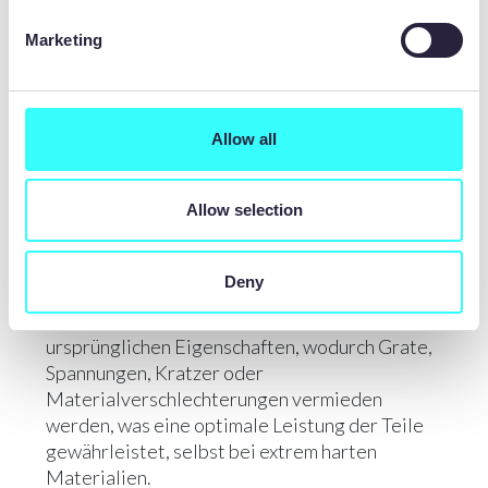
Marketing
QUALITÄT DES SCHNITTS
Allow all
Chemisches Ätzen ist eine
Allow selection
Bearbeitungstechnik, die für ihre Präzision und
Genauigkeit bekannt ist. Im Gegensatz zum
Stanzen bleibt beim chemischen Ätzen die
Deny
Integrität des Materials erhalten. Dadurch
behält jedes gefertigte Bauteil seine
ursprünglichen Eigenschaften, wodurch Grate,
Spannungen, Kratzer oder
Materialverschlechterungen vermieden
werden, was eine optimale Leistung der Teile
gewährleistet, selbst bei extrem harten
Materialien.