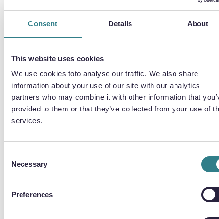
Der digitale Werkzeugbau reduziert die mit
dem physischen Prozess verbundenen Kosten
Consent
Details
About
und den Zeitaufwand. Auch beim Prototyping
zahlen die Ingenieure nach Stückzahlen und
minimieren so die Ausgaben. Und da alle
This website uses cookies
Komponentenmerkmale gleichzeitig geätzt
We use cookies toto analyse our traffic. We also share
werden - ohne Gratbildung - fallen keine
information about your use of our site with our analytics
weiteren Kosten für zusätzliche Prozesse an.
partners who may combine it with other information that you’
provided to them or that they’ve collected from your use of th
Chargen von Bauteilen können mit einem
services.
einzigen Werkzeug in einem Produktionslauf
bearbeitet werden. All dies hat zur Folge, dass
die Zeiträume von Wochen und sogar Monaten
Consent
auf wenige Tage - und manchmal sogar Stunden
Necessary
Selection
- verkürzt werden können.
Preferences