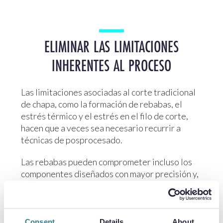
ELIMINAR LAS LIMITACIONES
INHERENTES AL PROCESO
Las limitaciones asociadas al corte tradicional
de chapa, como la formación de rebabas, el
estrés térmico y el estrés en el filo de corte,
hacen que a veces sea necesario recurrir a
técnicas de posprocesado.
Las rebabas pueden comprometer incluso los
componentes diseñados con mayor precisión y,
en consecuencia, pueden requerir un mayor o
menor grado de desbarbado, lo que a su vez
aumenta las presiones en cuanto a costes y
plazos.
Consent
Details
About