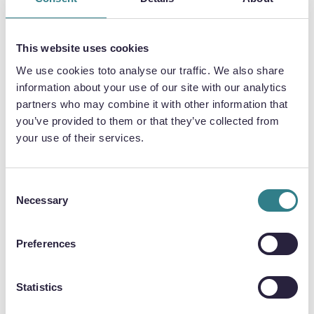
La incertidumbre en los plazos de entrega debe
superarse mediante la simplicidad, un aspecto
This website uses cookies
que resulta seguro con el grabado químico.
We use cookies toto analyse our traffic. We also share
Esto se debe a que el grabado no utiliza calor ni
information about your use of our site with our analytics
fuerza mecánica, lo que elimina la posibilidad
partners who may combine it with other information that
de que se produzcan tensiones y rebabas.
you’ve provided to them or that they’ve collected from
your use of their services.
Consent
Necessary
Selection
Preferences
Statistics