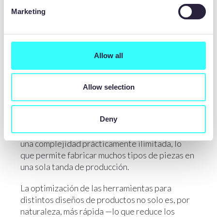
Marketing
Allow all
FABRICACIÓN FLEXIBLE MEDIANTE
GRABADO QUÍMICO
Allow selection
A diferencia de los métodos tradicionales, con
Deny
una sola herramienta se pueden mecanizar
componentes de diferentes geometrías y de
una complejidad prácticamente ilimitada, lo
que permite fabricar muchos tipos de piezas en
una sola tanda de producción.
La optimización de las herramientas para
distintos diseños de productos no solo es, por
naturaleza, más rápida —lo que reduce los