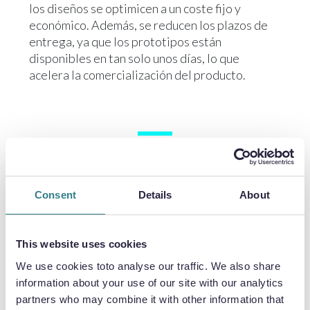
los diseños se optimicen a un coste fijo y
económico. Además, se reducen los plazos de
entrega, ya que los prototipos están
disponibles en tan solo unos días, lo que
acelera la comercialización del producto.
VERSATILIDAD DEL PROCESO
El proceso de grabado fotoquímico ofrece a los
Consent
Details
About
ingenieros flexibilidad en cuanto al volumen, ya
que permite tanto la creación de prototipos
como la producción a gran escala de
This website uses cookies
intercambiadores de calor con circuitos
We use cookies toto analyse our traffic. We also share
impresos. Además, el grabado permite trabajar
information about your use of our site with our analytics
con láminas más grandes y gruesas y admite una
partners who may combine it with other information that
gama más amplia de metales, lo que supondría