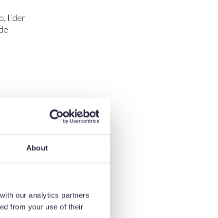
, líder
 de
edida, el
About
adicionales,
with our analytics partners
 ser
ed from your use of their
eso digital,