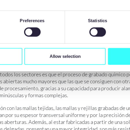
ntas para el grabado químico pueden manipularse fácilment
dura unas pocas horas, en lugar de los días o semanas que s
sos tradicionales.
Preferences
Statistics
COMPLEJIDAD
orporar características especiales y formas de abertura en
 ello suponga un aumento de los costes. Se pueden incorpor
Allow selection
años y diferentes índices de área abierta para controlar lo
malla; además, un aspecto que resulta muy atractivo para lo
 todos los sectores es que el proceso de grabado químico 
s abiertas mucho mayores que las que se consiguen con otr
de procesamiento, gracias a su capacidad para producir al
minúsculas y formas complejas.
n con las mallas tejidas, las mallas y rejillas grabadas de u
an por su espesor transversal uniforme y por la precisión de
s aberturas. Además, al estar fabricadas a partir de una so
s delgadas, presentan una mayor integridad, son más resis