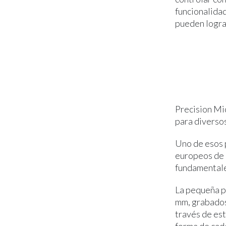
funcionalida
pueden logra
Precision Mic
para diversos
Uno de esos p
europeos de d
fundamentale
La pequeña pl
mm, grabados 
través de est
forma de cada