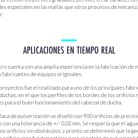
des especiales en las mallas que otros procesos de mecani
r.
APLICACIONES EN TIEMPO REAL
ro cuenta con una amplia experiencia en la fabricación de ma
 fabricantes de equipos originales.
royectos fue el realizado para uno de los principales fabr
uchas, en el que los perfiles de los bordes de los orificios
s para el buen funcionamiento del cabezal de ducha.
aca de pulverización se diseñó con 900 orificios de precis
con una tolerancia de +/- 0,02 mm. Se requería que el agua
os orificios sin obstáculos, y pronto se determinó que la ge
 orificio eran fundamentales para el patrón de pulverizaci