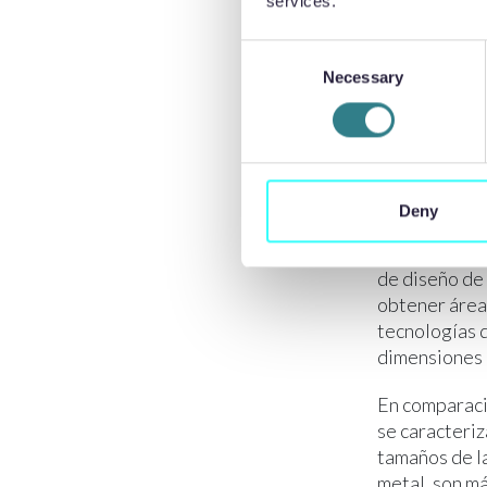
services.
las herramie
y el proceso 
Consent
con los proce
Necessary
Selection
Se pueden inc
malla sin que
Deny
distintos tam
través de la 
de diseño de
obtener área
tecnologías 
dimensiones 
En comparació
se caracteriz
tamaños de la
metal, son má