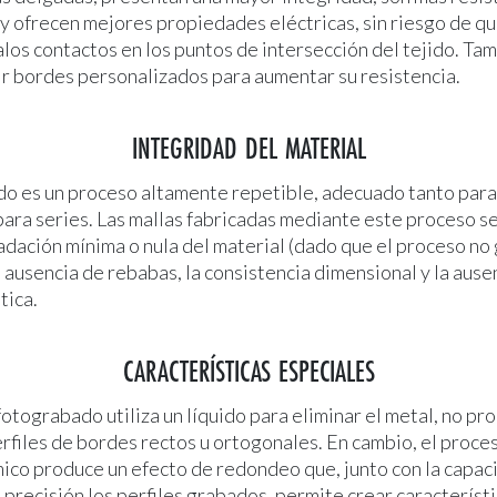
y ofrecen mejores propiedades eléctricas, sin riesgo de qu
os contactos en los puntos de intersección del tejido. Ta
r bordes personalizados para aumentar su resistencia.
INTEGRIDAD DEL MATERIAL
do es un proceso altamente repetible, adecuado tanto para
ara series. Las mallas fabricadas mediante este proceso s
adación mínima o nula del material (dado que el proceso no
a ausencia de rebabas, la consistencia dimensional y la ause
tica.
CARACTERÍSTICAS ESPECIALES
otograbado utiliza un líquido para eliminar el metal, no pr
rfiles de bordes rectos u ortogonales. En cambio, el proce
ico produce un efecto de redondeo que, junto con la capac
 precisión los perfiles grabados, permite crear característi