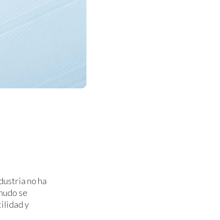
dustria no ha
enudo se
ilidad y