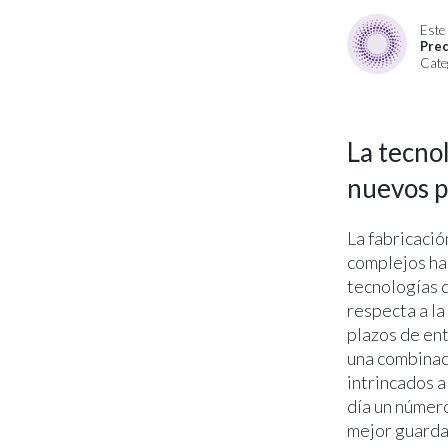
Este 
Prec
Cate
La tecno
nuevos pr
La fabricació
complejos ha 
tecnologías 
respecta a l
plazos de ent
una combinaci
intrincados a
día un número
mejor guardad