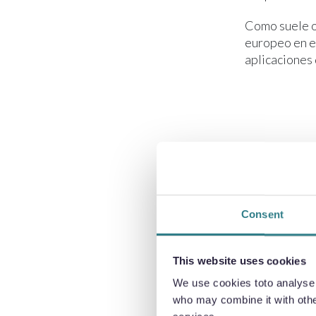
Como suele oc
europeo en e
aplicaciones 
Cuando se apl
grabado quím
Consent
This website uses cookies
Los plazos de
We use cookies toto analyse o
ya que la con
who may combine it with other
necesarias) s