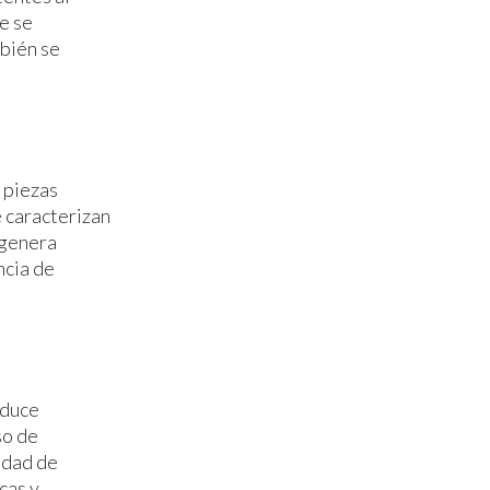
e se
mbién se
 piezas
e caracterizan
 genera
ncia de
oduce
so de
idad de
cas y