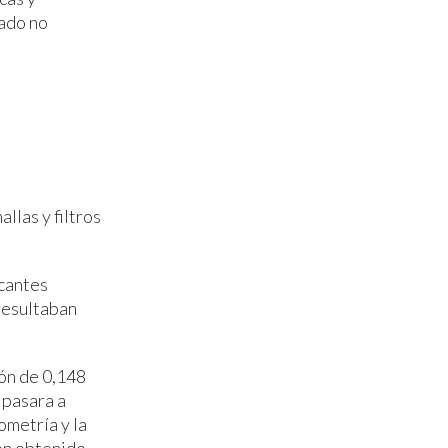
zado no
llas y filtros
icantes
 resultaban
ión de 0,148
 pasara a
ometría y la
ón obtenido.