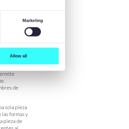
e en pantalla
e necesitarían
Marketing
 una sola
ar barras de
Allow all
s caudales a
s ingenieros
permite
as
ambres de
na sola pieza
 las formas y
la pieza de
tentes al