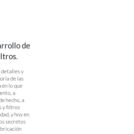
rrollo de
ltros.
 detalles y
oría de las
 en lo que
ento, a
de hecho, a
 y filtros
dad, y hoy en
los secretos
abricación