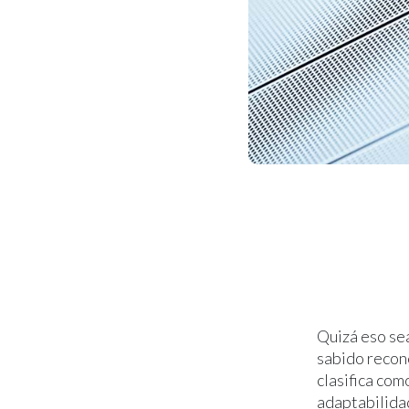
Quizá eso sea
sabido recon
clasifica com
adaptabilida