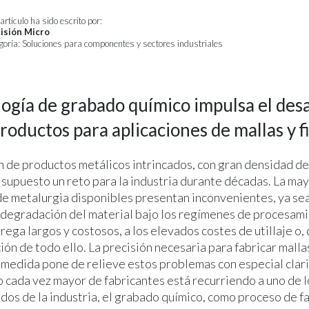
artículo ha sido escrito por:
isión Micro
goría: Soluciones para componentes y sectores industriales
logía de grabado químico impulsa el desa
oductos para aplicaciones de mallas y fi
n de productos metálicos intrincados, con gran densidad de
supuesto un reto para la industria durante décadas. La may
de metalurgia disponibles presentan inconvenientes, ya sea
a degradación del material bajo los regímenes de procesami
rega largos y costosos, a los elevados costes de utillaje o, 
ón de todo ello. La precisión necesaria para fabricar mallas
 medida pone de relieve estos problemas con especial clari
 cada vez mayor de fabricantes está recurriendo a uno de 
os de la industria, el grabado químico, como proceso de f