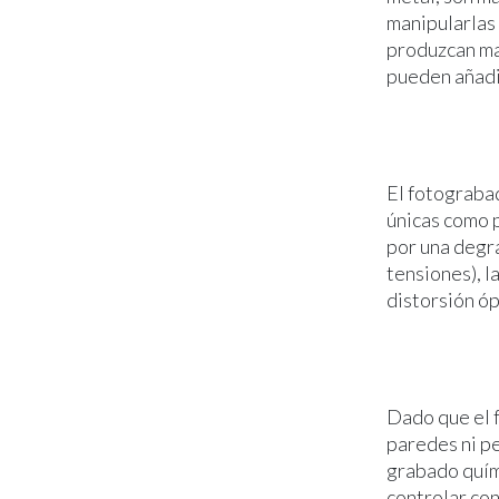
manipularlas 
produzcan mal
pueden añadi
El fotograba
únicas como p
por una degr
tensiones), l
distorsión óp
Dado que el f
paredes ni pe
grabado quím
controlar con