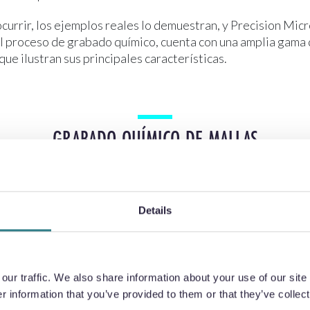
urrir, los ejemplos reales lo demuestran, y Precision Micro
l proceso de grabado químico, cuenta con una amplia gama
que ilustran sus principales características.
GRABADO QUÍMICO DE MALLAS
ica específicamente a la fabricación de mallas y filtros a m
ico presenta una serie de ventajas procesales.
Details
PLAZOS DE ENTREGA
 entrega se reducen drásticamente, al igual que los costes 
ur traffic. We also share information about your use of our site 
figuración de las herramientas y las iteraciones (que suelen
 information that you’ve provided to them or that they’ve collect
on rápidas y relativamente sencillas. Al tratarse de un proc