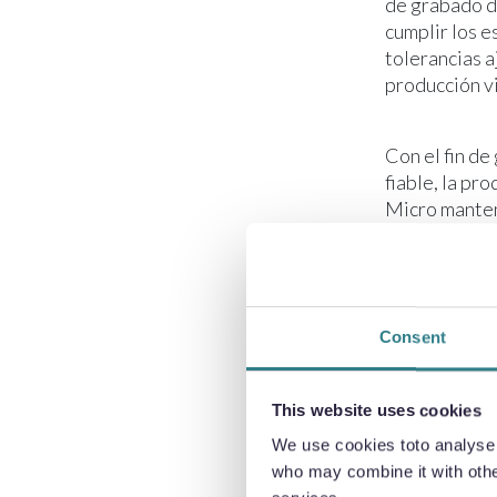
de grabado d
cumplir los e
tolerancias a
producción v
Con el fin de
fiable, la pr
Micro manten
norma IATF 16
Este logro s
las tecnologí
Consent
1,8 millones 
químico, en 
This website uses cookies
descarboniza
creciente im
We use cookies toto analyse o
fundamental 
who may combine it with other
adopción gen