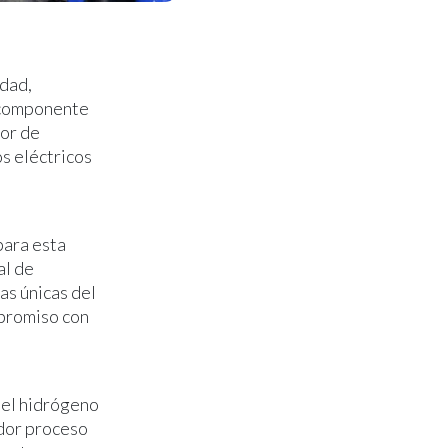
idad,
n componente
dor de
os eléctricos
para esta
al de
as únicas del
mpromiso con
del hidrógeno
ador proceso