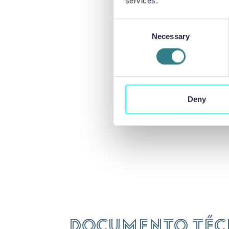
services.
Consent
Para obtener
Necessary
Selection
sectores del 
Deny
Documento téc