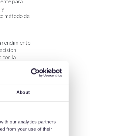
mente para
 y
ico método de
un rendimiento
ecision
 con la
n Micro con
nversión de
About
rabado
caciones de
 relieve la
 papel
with our analytics partners
facilitar su
ed from your use of their