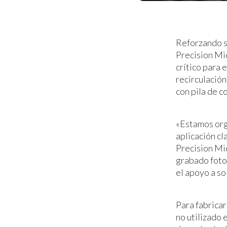
Reforzando su
Precision Mi
crítico para 
recirculación
con pila de c
«Estamos org
aplicación cl
Precision Mi
grabado foto
el apoyo a so
Para fabricar
no utilizado 