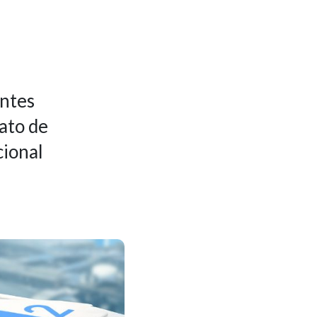
entes
ato de
cional