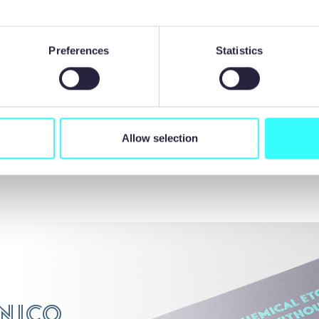
 más información sobre las capacidades de Precision Micro
Preferences
Statistics
hidrógeno y de la automoción, visite
www.precisionmicro.
Allow selection
VOLVER A LA LISTA DE NOTICIAS
nico