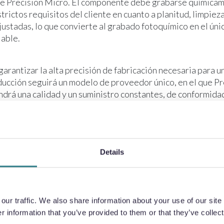
e Precision Micro. El componente debe grabarse química
strictos requisitos del cliente en cuanto a planitud, limpieza
justadas, lo que convierte al grabado fotoquímico en el ún
iable.
 garantizar la alta precisión de fabricación necesaria para 
oducción seguirá un modelo de proveedor único, en el que Pr
drá una calidad y un suministro constantes, de conformidad
949, a lo largo de todo el ciclo de vida del producto.
upone un hito clave en el compromiso constante de Precisio
as sostenibles e innovadoras, reforzado por una reciente i
Details
de libras esterlinas destinada a ampliar su capacidad de g
respuesta a la creciente demanda de componentes para apli
ción de última generación. La colaboración también pone de
portancia del hidrógeno como fuente de energía limpia y el
ur traffic. We also share information about your use of our site 
que desempeñan las técnicas de fabricación avanzadas para 
 information that you’ve provided to them or that they’ve collect
eralizada.