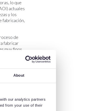
oras, lo que
AOI) actuales
zas y los
 fabricación,
proceso de
a fabricar
es muy finos,
do en
 la
metros de
ucir como
About
clientes»,
 en estrecha
with our analytics partners
rrollar
ed from your use of their
e se ha