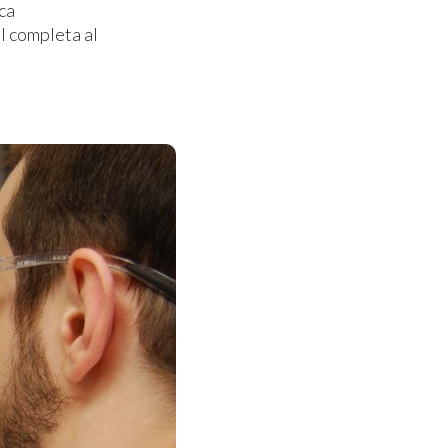
ca
l completa al