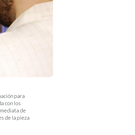
nación para
a con los
nmediata de
es de la pieza