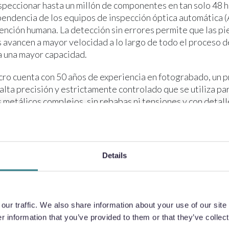
peccionar hasta un millón de componentes en tan solo 48 h
pendencia de los equipos de inspección óptica automática (
vención humana. La detección sin errores permite que las pie
avancen a mayor velocidad a lo largo de todo el proceso de
a una mayor capacidad.
cro cuenta con 50 años de experiencia en fotograbado, un 
alta precisión y estrictamente controlado que se utiliza par
etálicos complejos, sin rebabas ni tensiones y con detall
u incomparable competencia técnica con un enfoque centra
 resultados para el cliente. Esto incluye el mantenimiento (y
 su personal, los productos químicos de grabado y los pará
o, así como el equipo de capital necesario tanto para prod
Details
r la intención de diseño de los componentes fotograbados.
cro hace hincapié en la colaboración y las alianzas con sus 
Smith, director de calidad de Precision Micro. «Trabajamos
ur traffic. We also share information about your use of our site 
 con los fabricantes de equipos originales (OEM) para desa
 information that you’ve provided to them or that they’ve collect
e inspección, como demuestra esta reciente adquisición, qu