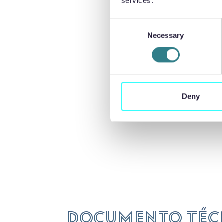
services.
diseñado par
y discretas p
Consent
Necessary
Selection
A lo largo de
automatizada
Deny
Documento téc