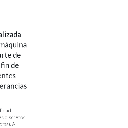
alizada
 máquina
arte de
fin de
entes
lerancias
lidad
es discretos,
cras). A