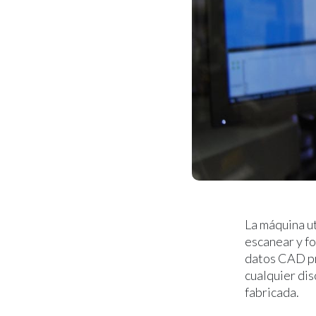
La máquina ut
escanear y f
datos CAD pr
cualquier dis
fabricada.