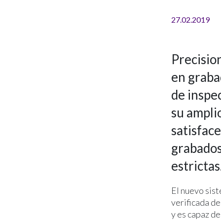
27.02.2019
Precisio
en graba
de inspe
su amplio
satisfac
grabados
estrictas
El nuevo sist
verificada de
y es capaz de