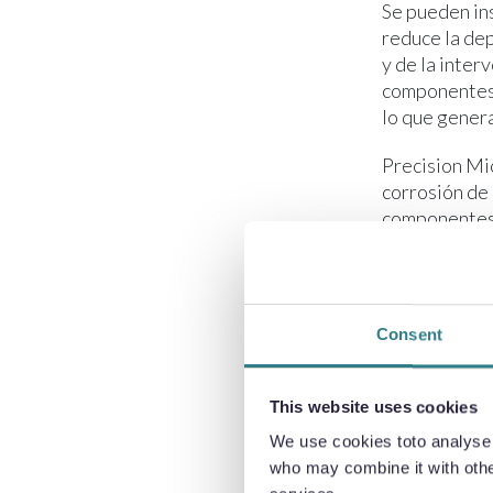
Se pueden ins
reduce la de
y de la inter
componentes 
lo que gener
Precision Mi
corrosión de 
componentes m
y respalda s
optimizar los
inversión) en
procesamient
Consent
para verifica
«Precision Mi
This website uses cookies
explicó Carl 
We use cookies toto analyse o
colaboración
who may combine it with other
soluciones d