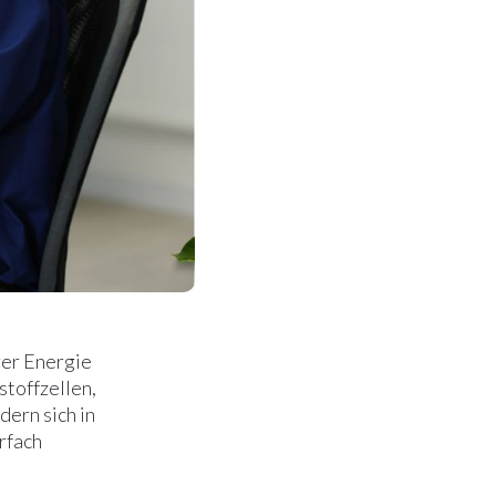
rer Energie
stoffzellen,
ern sich in
rfach