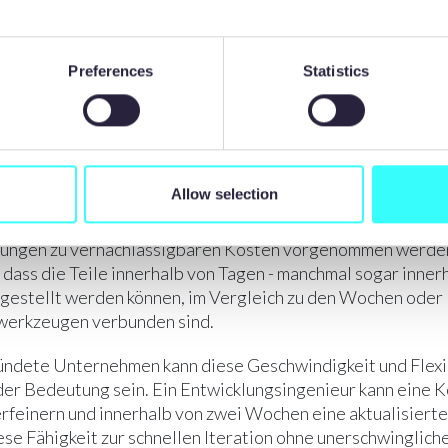
Preferences
Statistics
chen Ätzen
werden Muster mit Hilfe kontrollierter Chemie
Allow selection
 aufgelöst. Da fotografische Masken verwendet werden, di
erstellt werden, und keine physischen Formen oder Matri
ungen zu vernachlässigbaren Kosten vorgenommen werde
, dass die Teile innerhalb von Tagen - manchmal sogar inner
rgestellt werden können, im Vergleich zu den Wochen oder
zwerkzeugen verbunden sind.
ündete Unternehmen kann diese Geschwindigkeit und Flexib
er Bedeutung sein. Ein Entwicklungsingenieur kann eine
erfeinern und innerhalb von zwei Wochen eine aktualisiert
se Fähigkeit zur schnellen Iteration ohne unerschwingliche