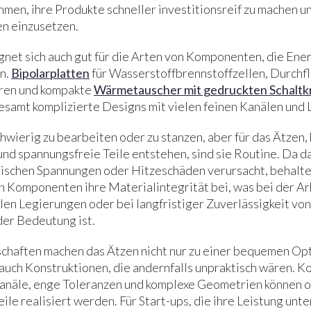
men, ihre Produkte schneller investitionsreif zu machen un
en einzusetzen.
gnet sich auch gut für die Arten von Komponenten, die Ener
n.
Bipolarplatten
für Wasserstoffbrennstoffzellen, Durchfl
uren und kompakte
Wärmetauscher mit gedruckten Schaltk
lesamt komplizierte Designs mit vielen feinen Kanälen und 
hwierig zu bearbeiten oder zu stanzen, aber für das Ätzen,
 und spannungsfreie Teile entstehen, sind sie Routine. Da 
ischen Spannungen oder Hitzeschäden verursacht, behalte
 Komponenten ihre Materialintegrität bei, was bei der Ar
len Legierungen oder bei langfristiger Zuverlässigkeit von
er Bedeutung ist.
chaften machen das Ätzen nicht nur zu einer bequemen Op
auch Konstruktionen, die andernfalls unpraktisch wären. K
kanäle, enge Toleranzen und komplexe Geometrien können 
le realisiert werden. Für Start-ups, die ihre Leistung unt