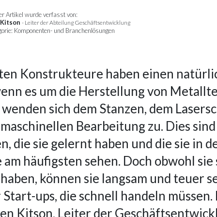
r Artikel wurde verfasst von:
Kitson
- Leiter der Abteilung Geschäftsentwicklung
gorie: Komponenten- und Branchenlösungen
ten Konstrukteure haben einen natürl
wenn es um die Herstellung von Metallte
e wenden sich dem Stanzen, dem Lasers
 maschinellen Bearbeitung zu. Dies sind
, die sie gelernt haben und die sie in d
e am häufigsten sehen. Doch obwohl sie 
haben, können sie langsam und teuer se
r Start-ups, die schnell handeln müssen.
Ben Kitson, Leiter der Geschäftsentwick