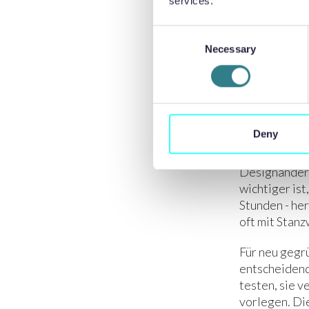
services.
Consent
Necessary
Selection
Beim
chemis
Deny
Metallbleche
CAD-Dateien 
Designänder
wichtiger ist
Stunden - he
oft mit Stan
Für neu gegr
entscheidend
testen, sie v
vorlegen. Die