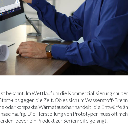
ist bekannt. Im Wettlauf um die Kommerzialisierung saube
Start-ups gegen die Zeit. Ob es sich um Wasserstoff-Brenn
re oder kompakte Wärmetauscher handelt, die Entwürfe änd
hase häufig. Die Herstellung von Prototypen muss oft meh
erden, bevor ein Produkt zur Serienreife gelangt.