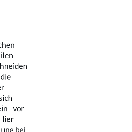
ichen
ilen
chneiden
 die
er
sich
in - vor
 Hier
lung bei