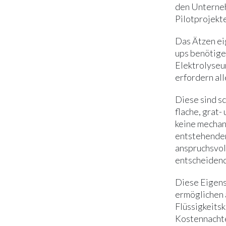
den Unterneh
Pilotprojekt
Das Ätzen ei
ups benötige
Elektrolyse
erfordern al
Diese sind sc
flache, grat-
keine mechan
entstehenden
anspruchsvol
entscheidend
Diese Eigens
ermöglichen 
Flüssigkeits
Kostennachtei