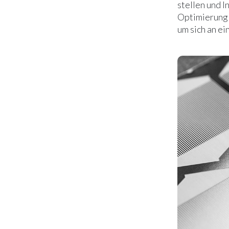
stellen und I
Optimierung 
um sich an e