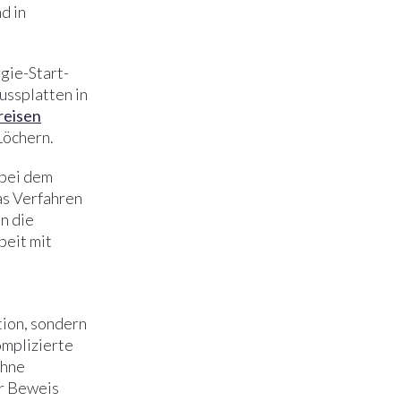
d in
gie-Start-
ussplatten in
reisen
Löchern.
 bei dem
das Verfahren
n die
beit mit
tion, sondern
omplizierte
ohne
er Beweis