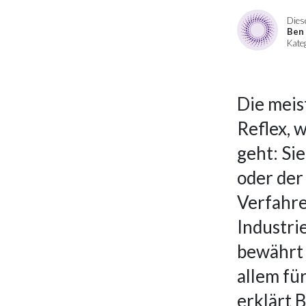
Diese
Ben 
Kate
Die meis
Reflex, 
geht: Si
oder der
Verfahren
Industri
bewährt 
allem fü
erklärt 